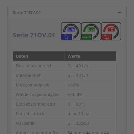
Serie 71OV.01
Serie 71OV.01
Daten
Werte
Durchflussbereich
2 ... 40 L/h
Messbereich
5 ... 40 L/h
Messgenauigkeit
+/-2%
Wiederholgenauigkeit
+/-0,8%
Betriebstemperatur
0 ... 80°C
Betriebsdruck
max. 10 bar
Viskosität
5 ... 200cSt
Abmessungen(L x B x
54 mm x 44 mm x 44